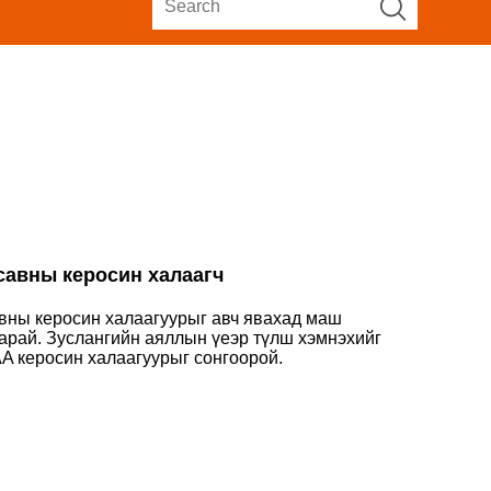
савны керосин халаагч
авны керосин халаагуурыг авч явахад маш
аарай. Зуслангийн аяллын үеэр түлш хэмнэхийг
A керосин халаагуурыг сонгоорой.