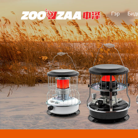
Гэр
Бид