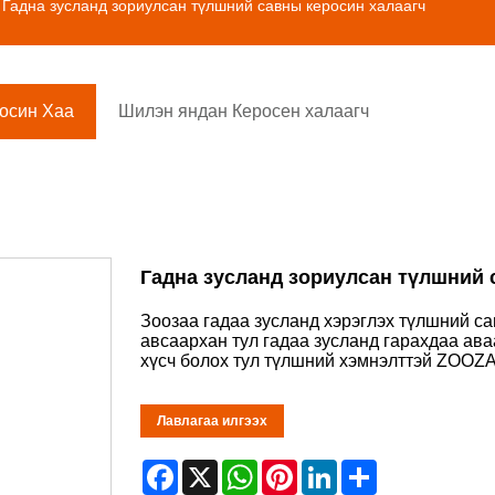
 Гадна зусланд зориулсан түлшний савны керосин халаагч
осин Хаа
Шилэн яндан Керосен халаагч
Гадна зусланд зориулсан түлшний 
Зоозаа гадаа зусланд хэрэглэх түлшний с
авсаархан тул гадаа зусланд гарахдаа ав
хүсч болох тул түлшний хэмнэлттэй ZOOZA
Лавлагаа илгээх
Facebook
X
WhatsApp
Pinterest
LinkedIn
Share