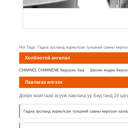
Hot Tags: Гадна зусланд зориулсан түлшний савны кероси
Холбоотой ангилал
CHIMNEL CHIMNENE Керосин Хаа
Шилэн яндан Керос
Лавлагаа илгээх
Доорх маягтаар асууж лавлана уу. Бид танд 24 цаг