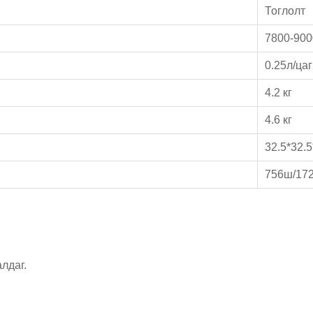
Тоглолт
7800-90
0.25л/цаг
4.2 кг
4.6 кг
32.5*32.
756ш/17
лдаг.