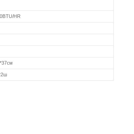
00BTU/HR
5*37см
22ш