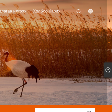
влагаа илгээх
Холбоо барих