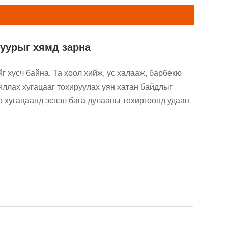
гуурыг хямд зарна
 хүсч байна. Та хоол хийж, ус халааж, барбекю
ллах хугацааг тохируулах уян хатан байдлыг
о хугацаанд эсвэл бага дулааны тохиргоонд удаан