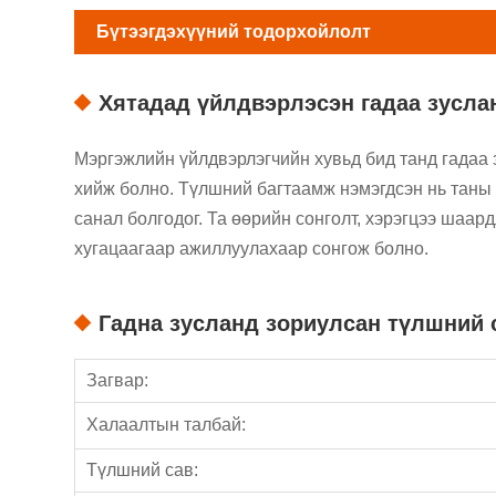
Бүтээгдэхүүний тодорхойлолт
Хятадад үйлдвэрлэсэн гадаа зусла
Мэргэжлийн үйлдвэрлэгчийн хувьд бид танд гадаа 
хийж болно. Түлшний багтаамж нэмэгдсэн нь таны
санал болгодог. Та өөрийн сонголт, хэрэгцээ шаа
хугацаагаар ажиллуулахаар сонгож болно.
Гадна зусланд зориулсан түлшний 
Загвар:
Халаалтын талбай:
Түлшний сав: