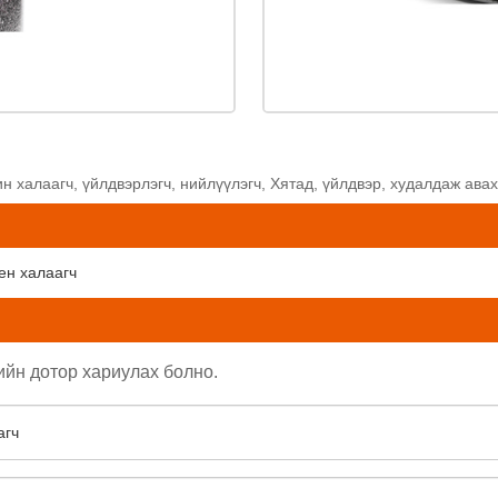
н халаагч, үйлдвэрлэгч, нийлүүлэгч, Хятад, үйлдвэр, худалдаж ава
ен халаагч
ийн дотор хариулах болно.