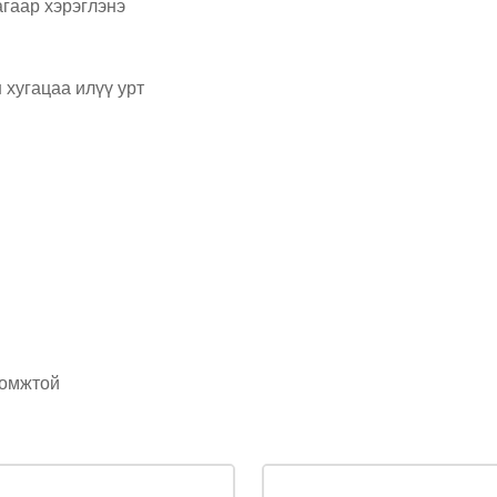
агаар хэрэглэнэ
 хугацаа илүү урт
ломжтой