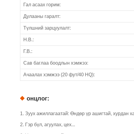
Гал асаах горим:
Дулааны гаралт:
Түлшний зарцуулалт:
Н.В.:
Г.В.:
Сав баглаа боодлын хэмжээ:
Ачаалах хэмжээ (20 фут/40 HQ):
онцлог:
1. Зуух ажиллагаатай: Өндөр үр ашигтай, хурдан ха
2. Гэр бүл, агуулах, цех...