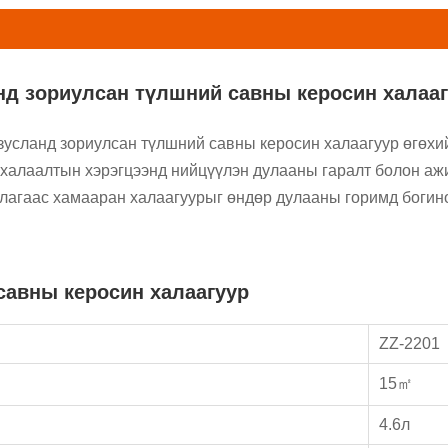
нд зориулсан түлшний савны керосин халаа
зусланд зориулсан түлшний савны керосин халаагуур өгөхийг
 халаалтын хэрэгцээнд нийцүүлэн дулааны гаралт болон ажи
рдлагаас хамааран халаагуурыг өндөр дулааны горимд богин
савны керосин халаагуур
ZZ-2201
15㎡
4.6л