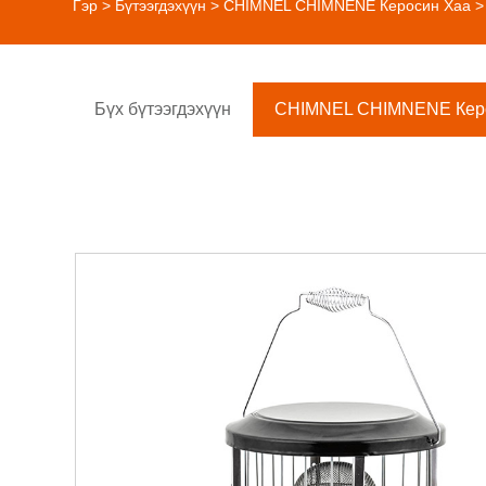
Гэр
>
Бүтээгдэхүүн
>
CHIMNEL CHIMNENE Керосин Хаа
>
Бүх бүтээгдэхүүн
CHIMNEL CHIMNENE Кер