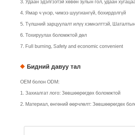
3. Удаан эдэлгээтэй хөвөн зулын гол, удаан хугаца
4. Ямар ч үнэр, чимээ шуугиангүй, бохирдолгүй
5. Түлшний зарцуулалт илүү хэмнэлттэй, Шаталтын
6. Тохируулах боломжтой дөл
7. Full burning, Safety and economic convenient
Бидний давуу тал
OEM болон ODM:
1. Захиалгат лого: Зөвшөөрөгдөх боломжтой
2. Материал, өнгөний өөрчлөлт: Зөвшөөрөгдөх бо