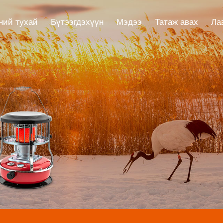
ний тухай
Бүтээгдэхүүн
Мэдээ
Татаж авах
Ла