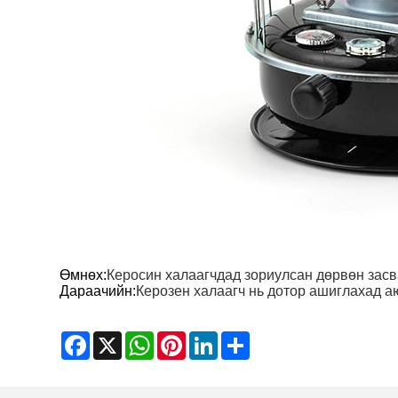
Өмнөх:
Керосин халаагчдад зориулсан дөрвөн зас
Дараачийн:
Керозен халаагч нь дотор ашиглахад а
Facebook
X
WhatsApp
Pinterest
LinkedIn
Share