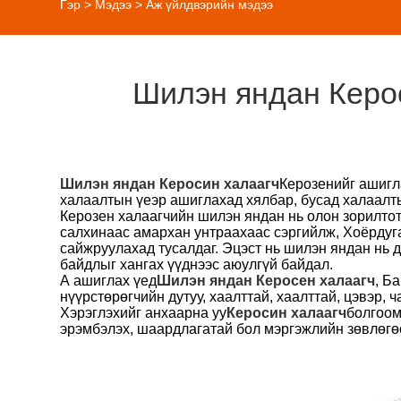
Гэр
>
Мэдээ
>
Аж үйлдвэрийн мэдээ
Шилэн яндан Керо
Шилэн яндан Керосин халаагч
Керозенийг ашигл
халаалтын үеэр ашиглахад хялбар, бусад халаалт
Керозен халаагчийн шилэн яндан нь олон зорилтот 
салхинаас амархан унтраахаас сэргийлж, Хоёрдуга
сайжруулахад тусалдаг. Эцэст нь шилэн яндан нь 
байдлыг хангах үүднээс аюулгүй байдал.
А ашиглах үед
Шилэн яндан Керосен халаагч
, Б
нүүрстөрөгчийн дутуу, хаалттай, хаалттай, цэвэр, ч
Хэрэглэхийг анхаарна уу
Керосин халаагч
болгоом
эрэмбэлэх, шаардлагатай бол мэргэжлийн зөвлөгө