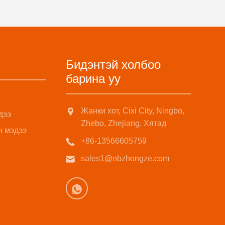
Бидэнтэй холбоо
барина уу
Жанки хот, Cixi City, Ningbo,
дээ
Zhebo, Zhejiang, Хятад
н мэдээ
+86-13566605759
sales1@nbzhongze.com