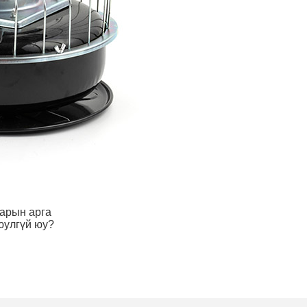
варын арга
юулгүй юу?