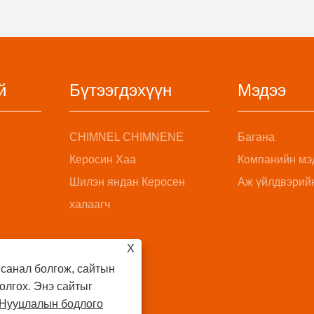
й
Бүтээгдэхүүн
Мэдээ
CHIMNEL CHIMNENE
Багана
Керосин Хаа
Компанийн мэ
Шилэн яндан Керосен
Аж үйлдвэрий
халаагч
X
 санал болгож, сайтын
олгох. Энэ сайтыг
Нууцлалын бодлого