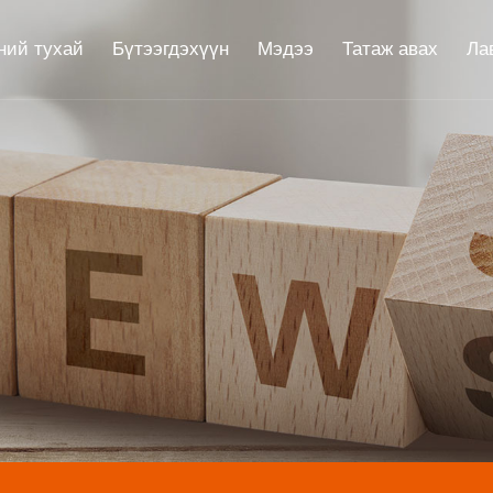
ний тухай
Бүтээгдэхүүн
Мэдээ
Татаж авах
Ла