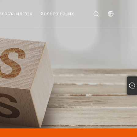
влагаа илгээх
Холбоо барих