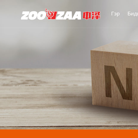
Гэр
Бид