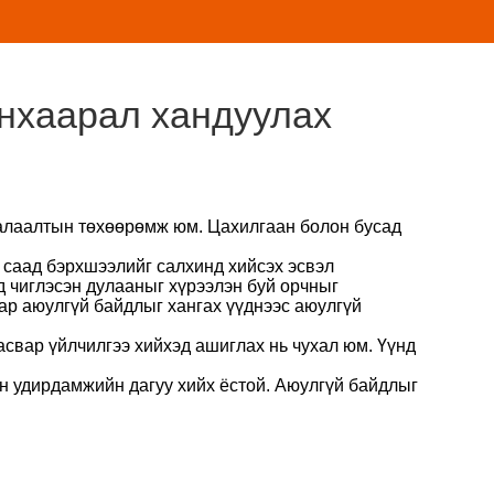
нхаарал хандуулах
халаалтын төхөөрөмж юм. Цахилгаан болон бусад
н саад бэрхшээлийг салхинд хийсэх эсвэл
д чиглэсэн дулааныг хүрээлэн буй орчныг
ар аюулгүй байдлыг хангах үүднээс аюулгүй
асвар үйлчилгээ хийхэд ашиглах нь чухал юм. Үүнд
ын удирдамжийн дагуу хийх ёстой. Аюулгүй байдлыг