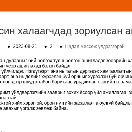
син халаагчдад зориулсан а
●
2023-08-21
●
2
●
Надад мессеж үлдээгээрэй
ан дулааныг бий болгох түлш болгон ашигладаг зөөврийн 
ын үеэр ашиглахад бэлэн байдаг.
үйлчилдэг. Нэгдүгээрт, энэ нь галын дэргэдэх хамгаалалты
арт, энэ нь дөлийг хүрээлэн буй орчныг хүрээлэн буй орчин
дөлөн дээр шууд холбоо барихаас урьдчилан сэргийлэх зама
аримт үйлдвэрлэгчийн зааврыг зохих ёсоор үйл ажиллагаа, з
анартай,
жтой хийх хэрэгтэй, орон нутгийн засаглал, аюулгүй байдл
ө авахыг үргэлж зөвлөж байна.