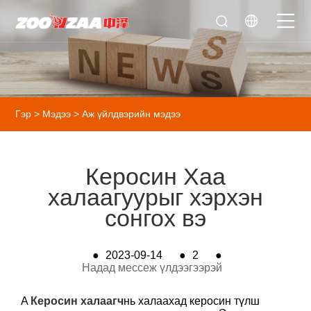
Гэр
>
Мэдээ
>
Аж үйлдвэрийн мэдээ
Керосин Хаа
халаагуурыг хэрхэн
сонгох вэ
●
2023-09-14
●
2
●
Надад мессеж үлдээгээрэй
A
Керосин халаагч
нь халаахад керосин түлш