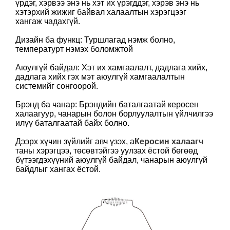
үрдэг, хэрвээ энэ нь хэт их үрэгддэг, хэрэв энэ нь
хэтэрхий жижиг байвал халаалтын хэрэгцээг
хангаж чадахгүй.
Дизайн ба функц: Туршлагад нэмж болно,
температурт нэмэх боломжтой
Аюулгүй байдал: Хэт их хамгаалалт, дадлага хийх,
дадлага хийх гэх мэт аюулгүй хамгаалалтын
системийг сонгоорой.
Брэнд ба чанар: Брэндийн баталгаатай керосен
халаагуур, чанарын болон борлуулалтын үйлчилгээ
илүү баталгаатай байх болно.
Дээрх хүчин зүйлийг авч үзэх, а
Керосин халаагч
таны хэрэгцээ, төсөвтэйгээ уулзах ёстой бөгөөд
бүтээгдэхүүний аюулгүй байдал, чанарын аюулгүй
байдлыг хангах ёстой.