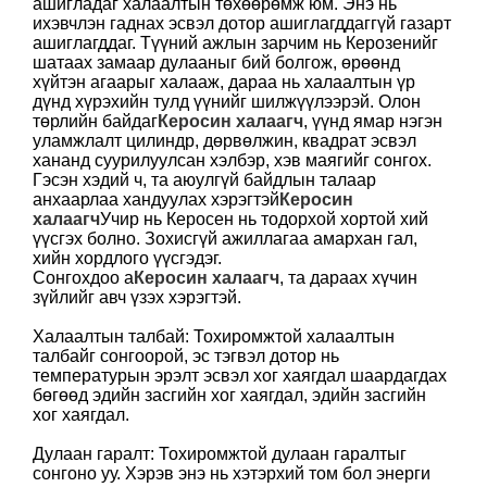
ашигладаг халаалтын төхөөрөмж юм. Энэ нь
ихэвчлэн гаднах эсвэл дотор ашиглагддаггүй газарт
ашиглагддаг. Түүний ажлын зарчим нь Керозенийг
шатаах замаар дулааныг бий болгож, өрөөнд
хүйтэн агаарыг халааж, дараа нь халаалтын үр
дүнд хүрэхийн тулд үүнийг шилжүүлээрэй. Олон
төрлийн байдаг
Керосин халаагч
, үүнд ямар нэгэн
уламжлалт цилиндр, дөрвөлжин, квадрат эсвэл
хананд суурилуулсан хэлбэр, хэв маягийг сонгох.
Гэсэн хэдий ч, та аюулгүй байдлын талаар
анхаарлаа хандуулах хэрэгтэй
Керосин
халаагч
Учир нь Керосен нь тодорхой хортой хий
үүсгэх болно. Зохисгүй ажиллагаа амархан гал,
хийн хордлого үүсгэдэг.
Сонгохдоо a
Керосин халаагч
, та дараах хүчин
зүйлийг авч үзэх хэрэгтэй.
Халаалтын талбай: Тохиромжтой халаалтын
талбайг сонгоорой, эс тэгвэл дотор нь
температурын эрэлт эсвэл хог хаягдал шаардагдах
бөгөөд эдийн засгийн хог хаягдал, эдийн засгийн
хог хаягдал.
Дулаан гаралт: Тохиромжтой дулаан гаралтыг
сонгоно уу. Хэрэв энэ нь хэтэрхий том бол энерги