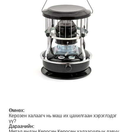
Өмнөх:
Керозен халаагч нь маш их цахилгаан хэрэглэдэг
үү?
Дараачийн:
Метал яндан Керосин Керосен халаагуурын давуу