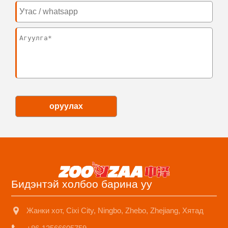
оруулах
Бидэнтэй холбоо барина уу
Жанки хот, Cixi City, Ningbo, Zhebo, Zhejiang, Хятад