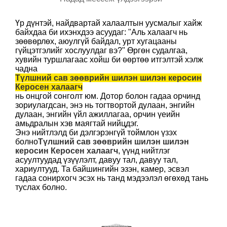
Үр дүнтэй, найдвартай халаалтын уусмалыг хайж
байхдаа би ихэнхдээ асуудаг: "Аль халаагч нь
зөөвөрлөх, аюулгүй байдал, урт хугацааны
гүйцэтгэлийг хослуулдаг вэ?" Өргөн судалгаа,
хувийн туршлагаас хойш би өөртөө итгэлтэй хэлж
чадна
Түлшний сав зөөврийн шилэн шилэн керосин
Керосен халаагч
нь онцгой сонголт юм. Дотор болон гадаа орчинд
зориулагдсан, энэ нь тогтвортой дулаан, энгийн
дулаан, энгийн үйл ажиллагаа, орчин үеийн
амьдралын хэв маягтай нийцдэг.
Энэ нийтлэлд би дэлгэрэнгүй тоймлон үзэх
болно
Түлшний сав зөөврийн шилэн шилэн
керосин Керосен халаагч
, үүнд нийтлэг
асуултуудад үзүүлэлт, давуу тал, давуу тал,
хариултууд. Та байшингийн эзэн, камер, эсвэл
гадаа сонирхогч эсэх нь танд мэдээлэл өгөхөд тань
туслах болно.