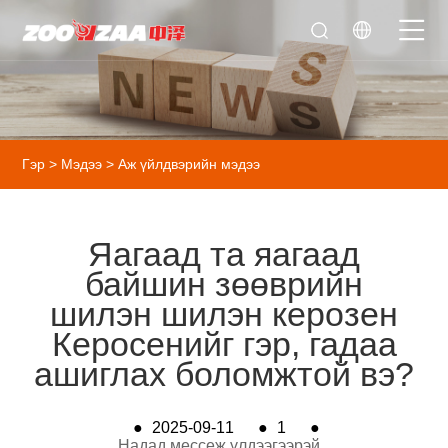
Гэр
>
Мэдээ
>
Аж үйлдвэрийн мэдээ
Яагаад та яагаад
байшин зөөврийн
шилэн шилэн керозен
Керосенийг гэр, гадаа
ашиглах боломжтой вэ?
●
2025-09-11
●
1
●
Надад мессеж үлдээгээрэй