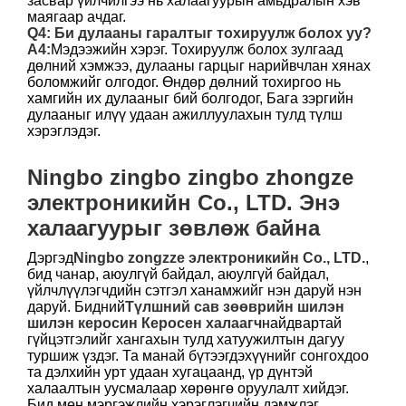
засвар үйлчилгээ нь халаагуурын амьдралын хэв
маягаар ачдаг.
Q4: Би дулааны гаралтыг тохируулж болох уу?
A4:
Мэдээжийн хэрэг. Тохируулж болох зулгаад
дөлний хэмжээ, дулааны гарцыг нарийвчлан хянах
боломжийг олгодог. Өндөр дөлний тохиргоо нь
хамгийн их дулааныг бий болгодог, Бага зэргийн
дулааныг илүү удаан ажиллуулахын тулд түлш
хэрэглэдэг.
Ningbo zingbo zingbo zhongze
электроникийн Co., LTD. Энэ
халаагуурыг зөвлөж байна
Дэргэд
Ningbo zongzze электроникийн Co., LTD.
,
бид чанар, аюулгүй байдал, аюулгүй байдал,
үйлчлүүлэгчдийн сэтгэл ханамжийг нэн даруй нэн
даруй. Бидний
Түлшний сав зөөврийн шилэн
шилэн керосин Керосен халаагч
найдвартай
гүйцэтгэлийг хангахын тулд хатуужилтын дагуу
туршиж үздэг. Та манай бүтээгдэхүүнийг сонгохдоо
та дэлхийн урт удаан хугацаанд, үр дүнтэй
халаалтын уусмалаар хөрөнгө оруулалт хийдэг.
Бид мөн мэргэжлийн хэрэглэгчийн дэмжлэг,