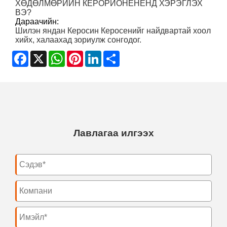
ХӨДӨЛМӨРИЙН КЕРОРИОНЕНЕНД ХЭРЭГЛЭХ
ВЭ?
Дараачийн:
Шилэн яндан Керосин Керосенийг найдвартай хоол
хийх, халаахад зориулж сонгодог.
Facebook
X
WhatsApp
Pinterest
LinkedIn
Share
Лавлагаа илгээх