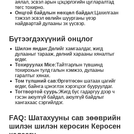
аялал, эсвэл арын цэцэрлэгийн цугларалтад
төгс тохирно.
Онцгой байдлын нөхцөл байдал:
Цахилгаан
тэжээл эсвэл өвлийн шуурганы үеэр
найдвартай дулааны эх үүсвэр.
Бүтээгдэхүүний онцлог
Шилэн яндан:
Дөлийг хамгаалдаг, жигд
дулааныг тарааж, дөлний харааны хяналтыг
өгдөг.
Тохируулах Mice:
Тайтгарлын түвшинд
тохирохын тулд галын хэмжээ, дулааны
гаралтыг хянах.
Том түлшний сав:
Өргөтгөсөн шатаах цагийг
өгдөг, байнга цэнэглэх хэрэгцээг бууруулдаг.
Тогтвортой суурь:
Жигд бус гадаргуу дээр ч
гэсэн аюулгүй байдал, аюулгүй байдлыг
хангахаас сэргийлдэг.
FAQ: Шатахууны сав зөөврийн
шилэн шилэн керосин Керосен