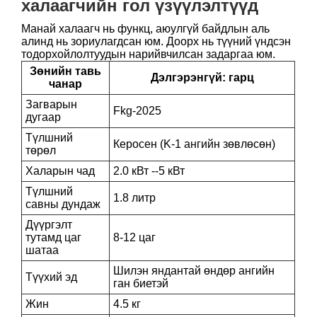
халаагчийн гол үзүүлэлтүүд
Манай халаагч нь функц, аюулгүй байдлын аль
алинд нь зориулагдсан юм. Доорх нь түүний үндсэн
тодорхойлолтуудын нарийвчилсан задаргаа юм.
Зөнийн тавь
Дэлгэрэнгүй: гарц
чанар
Загварын
Fkg-2025
дугаар
Түлшний
Керосен (K-1 ангийн зөвлөсөн)
төрөл
Халарын чад
2.0 кВт --5 кВт
Түлшний
1.8 литр
савны дундаж
Дүүргэлт
тутамд цаг
8-12 цаг
шатаа
Шилэн яндантай өндөр ангийн
Түүхий эд
ган биетэй
Жин
4.5 кг