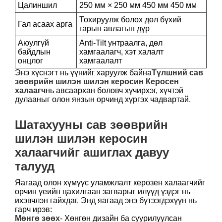
Цалиншил
250 мм × 250 мм 450 мм 450 мм
Тохируулж болох дөл бүхий
Гал асаах арга
гарын авлагын дүр
Аюулгүй
Anti-Tilt унтраалга, дөл
байдлын
хамгаалагч, хэт халалт
онцлог
хамгаалалт
Энэ хүснэгт нь үүнийг харуулж байна
Түлшний сав
зөөврийн шилэн шилэн керосин Керосен
халаагч
нь авсаархан боловч хүчирхэг, хүчтэй
дулааныг олон янзын орчинд хүргэх чадвартай.
Шатахууны сав зөөврийн
шилэн шилэн керосин
халаагчийг ашиглах давуу
талууд
Яагаад олон хүмүүс уламжлалт керозен халаагчийг
орчин үеийн цахилгаан загварыг илүүд үздэг нь
ихэвчлэн гайхдаг. Энд яагаад энэ бүтээгдэхүүн нь
гарч ирэв:
Мөнгө зөөх
- Хөнгөн дизайн ба суурилуулсан