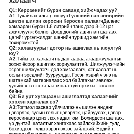
халаагч
Q1: Керозенийг бүрэн саванд хийж чадах уу?
A1:
Тухайлах ялгац гишүүн
Түлшний сав зөөврийн
шилэн шилэн керосин Керосен халаагч
Дөлөөс
хамааран бүрэн 1.8 литрийн танк дээр 8-12 цаг
ажиллуулж болно. Доод дөлийг ашиглан шатаах
цагийг үргэлжилдэг, шөнийн туршид хамгийн
тохиромжтой.
Q2: халаагуурыг дотор нь ашиглах нь аюулгүй
юу?
A2:
Тийм ээ, халаагч нь дангаараа агааржуулалтыг
зохих ёсоор ашиглах зориулалттай. Шилжүүлэгчийн
эсрэг шилжүүлэгч, дөл хамгаалагч, хэт халалт нь
ослын эрсдлийг бууруулдаг. Гэсэн хэдий ч энэ нь
шатамхай материалаас хол байлгахыг зөвлөж,
үүнийг хэзээ ч хараа хяналтгүй орхихыг зөвлөж
байна.
Q3: Би урт хугацааны ашиглалтад халаагчийг
хэрхэн хадгалах вэ?
A3:
Тогтмол засвар үйлчилгээ нь шилэн янданг
цэвэрлэх, зулын голыг цэвэрлэх, цайруулах, цэвэр
керосинаар цэнэглэх явдал юм. Бохирдсон шатаах,
үр дүнтэй шаталтыг хангахаас зайлсхийхийн тулд
бохирдсон түлш хэрэглэхээс зайлсхий. Ердийн