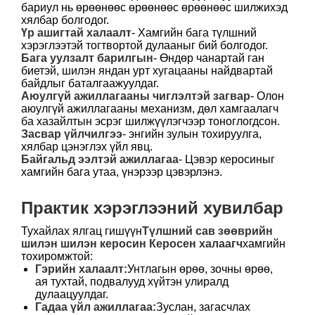
бариул нь өрөөнөөс өрөөнөөс өрөөнөөс шилжихэд
хялбар болгодог.
Үр ашигтай халаалт
- Хамгийн бага түлшний
хэрэглээтэй тогтвортой дулааныг бий болгодог.
Бага уулзалт барилгын
- Өндөр чанартай ган
биетэй, шилэн яндан урт хугацааны найдвартай
байдлыг баталгаажуулдаг.
Аюулгүй ажиллагааны чиглэлтэй загвар
- Олон
аюулгүй ажиллагааны механизм, дөл хамгаалагч
ба хазайлтын эсрэг шилжүүлэгчээр тоноглогдсон.
Засвар үйлчилгээ
- энгийн зулын тохируулга,
хялбар цэнэглэх үйл явц.
Байгальд ээлтэй ажиллагаа
- Цэвэр керосиныг
хамгийн бага утаа, үнэрээр цэвэрлэнэ.
Практик хэрэглээний хувилбар
Тухайлах ялгац гишүүн
Түлшний сав зөөврийн
шилэн шилэн керосин Керосен халаагч
хамгийн
тохиромжтой:
Гэрийн халаалт:
Унтлагын өрөө, зочны өрөө,
ая тухтай, подвалууд хүйтэн улиралд
дулаацуулдаг.
Гадаа үйл ажиллагаа:
Зуслан, загасчлах