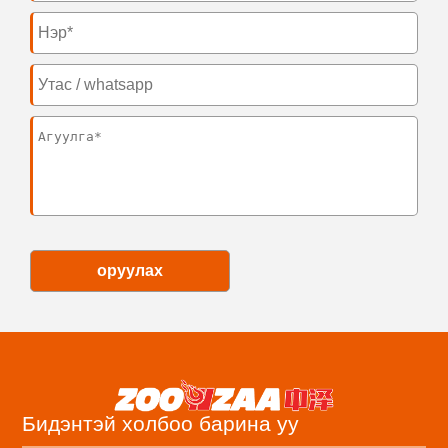
оруулах
Бидэнтэй холбоо барина уу