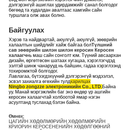
дэлгэрэнгүй ашиглах удирдамжийг санал болгодог
бөгөөд та худалдан авалтаас хамгийн сайн
туршлага олж авах болно.
Байгуулах
Хэрэв та найдвартай, аюулгүй, аюулгүй, зөөврийн
халаалтын шийдлийг хайж байгаа бол
Түлшний
сав зөөврийн шилэн шилэн керосин Керосен
халаагч
нь маш сайн сонголт юм. Түүний авсаархан
дизайн, өргөтгөсөн шатаах хугацаа, хэрэглэгчдэд
ээлтэй шинж чанарууд нь байшин, гадаа хэрэглээнд
тохиромжтой болгодог.
Лавлагаа, бүтээгдэхүүний дэлгэрэнгүй мэдээлэл,
эсвэл захиалга өгөхийн тулд
харилцах
Ningbo zongzze электроникийн Co., LTD.
Байна
уу. Манай мэргэжлийн баг энэ өндөр үр ашгийн
керосин халаагчтай холбоотой ямар нэгэн
асуултанд туслахад бэлэн байна.
Өмнөх:
ЦАГИЙН ХӨДӨЛМӨРИЙН ХӨДӨЛМӨРИЙН
КРИОРИН КЕРОСЕНЕНИЙН ХӨДӨЛГӨӨНИЙ