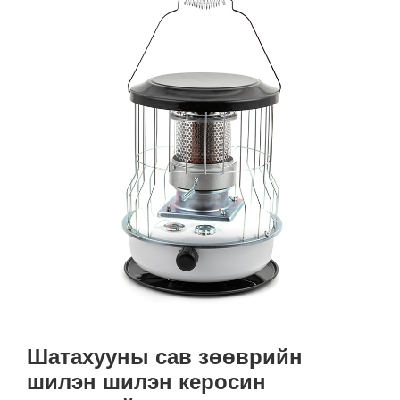
Шатахууны сав зөөврийн
шилэн шилэн керосин