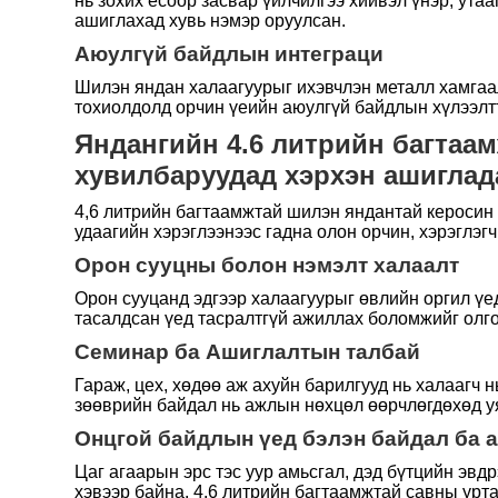
нь зохих ёсоор засвар үйлчилгээ хийвэл үнэр, ута
ашиглахад хувь нэмэр оруулсан.
Аюулгүй байдлын интеграци
Шилэн яндан халаагуурыг ихэвчлэн металл хамгаал
тохиолдолд орчин үеийн аюулгүй байдлын хүлээлтт
Яндангийн 4.6 литрийн багтаа
хувилбаруудад хэрхэн ашиглад
4,6 литрийн багтаамжтай шилэн яндантай керосин х
удаагийн хэрэглээнээс гадна олон орчин, хэрэглэгч
Орон сууцны болон нэмэлт халаалт
Орон сууцанд эдгээр халаагуурыг өвлийн оргил үе
тасалдсан үед тасралтгүй ажиллах боломжийг олго
Семинар ба Ашиглалтын талбай
Гараж, цех, хөдөө аж ахуйн барилгууд нь халаагч 
зөөврийн байдал нь ажлын нөхцөл өөрчлөгдөхөд у
Онцгой байдлын үед бэлэн байдал ба 
Цаг агаарын эрс тэс уур амьсгал, дэд бүтцийн эвд
хэвээр байна. 4.6 литрийн багтаамжтай савны урт