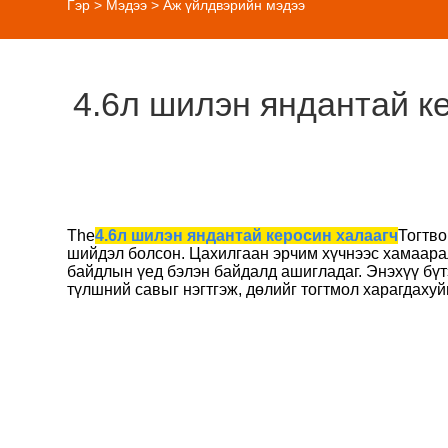
Гэр
>
Мэдээ
>
Аж үйлдвэрийн мэдээ
4.6л шилэн яндантай к
The
4.6л шилэн яндантай керосин халаагч
Тогтво
шийдэл болсон. Цахилгаан эрчим хүчнээс хамаарал
байдлын үед бэлэн байдалд ашигладаг. Энэхүү бүт
түлшний савыг нэгтгэж, дөлийг тогтмол харагдахуй