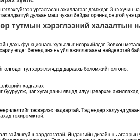
арах зүйлс
энэглэхгүйгээр уртасгасан ажиллагааг дэмждэг. Энэ хүчин ч
 тасалдалгүй дулаан маш чухал байдаг орчинд онцгой үнэ ц
өр тутмын хэрэглээний халаалтын н
зайн дахь функциональ хувьслыг илэрхийлдэг. Зөвхөн мета
ариу өгдөг бөгөөд энэ нь үйл ажиллагааны найдвартай байд
г олгодог тул хэрэглэгчдэд дараахь боломжийг олгоно.
хэлбэрийг хадгалах
г бууруулж, цаг хугацааны явцад илүү цэвэрхэн ажиллахад 
өрчлөлтийг тэсвэрлэх чадвартай. Тэд өндөр халуунд удаан 
дахад тохиромжтой.
талт зайлшгүй шаардлагатай. Яндангийн дизайн нь агаарын 