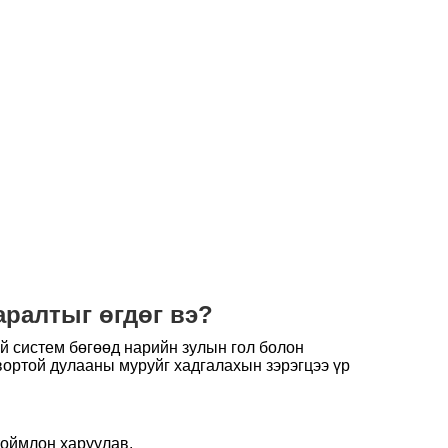
аралтыг өгдөг вэ?
й систем бөгөөд нарийн зулын гол болон
вортой дулааны муруйг хадгалахын зэрэгцээ үр
тоймлон харуулав.