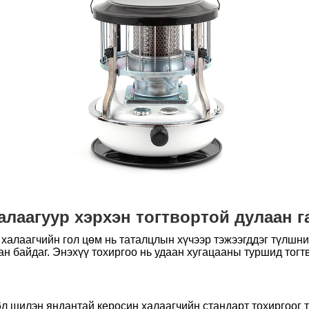
алаагуур хэрхэн тогтвортой дулаан г
халаагчийн гол цөм нь таталцлын хүчээр тэжээгддэг түлшни
н байдаг. Энэхүү тохиргоо нь удаан хугацааны туршид тогт
6л шилэн яндантай керосин халаагчийн стандарт тохиргоог 