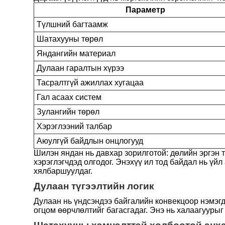
Параметр
Түлшний багтаамж
Шатахууны төрөл
Яндангийн материал
Дулаан гаралтын хүрээ
Тасралтгүй ажиллах хугацаа
Гал асаах систем
Зулангийн төрөл
Хэрэглээний талбар
Аюулгүй байдлын онцлогууд
Шилэн яндан нь давхар зорилготой: дөлийн эргэн
хэрэглэгчдэд олгодог. Энэхүү ил тод байдал нь ү
хялбаршуулдаг.
Дулаан түгээлтийн логик
Дулаан нь үндсэндээ байгалийн конвекцоор нэмэгд
огцом өөрчлөлтийг багасгадаг. Энэ нь халаагуурыг