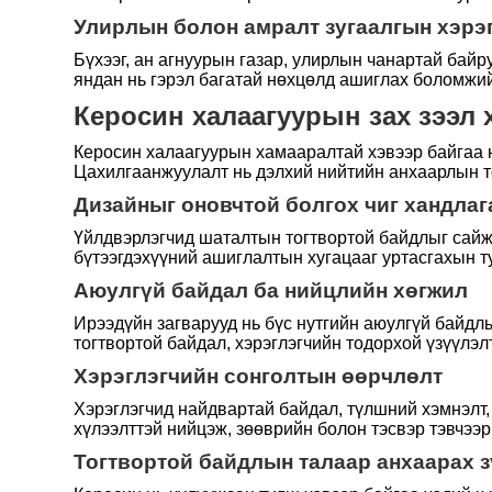
Улирлын болон амралт зугаалгын хэрэ
Бүхээг, ан агнуурын газар, улирлын чанартай байр
яндан нь гэрэл багатай нөхцөлд ашиглах боломжий
Керосин халаагуурын зах зээл 
Керосин халаагуурын хамааралтай хэвээр байгаа н
Цахилгаанжуулалт нь дэлхий нийтийн анхаарлын тө
Дизайныг оновчтой болгох чиг хандлаг
Үйлдвэрлэгчид шаталтын тогтвортой байдлыг сайж
бүтээгдэхүүний ашиглалтын хугацааг уртасгахын т
Аюулгүй байдал ба нийцлийн хөгжил
Ирээдүйн загварууд нь бүс нутгийн аюулгүй байдл
тогтвортой байдал, хэрэглэгчийн тодорхой үзүүлэл
Хэрэглэгчийн сонголтын өөрчлөлт
Хэрэглэгчид найдвартай байдал, түлшний хэмнэлт, 
хүлээлттэй нийцэж, зөөврийн болон тэсвэр тэвчээр
Тогтвортой байдлын талаар анхаарах 