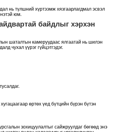
адал нь түлшний хүртээмж хязгаарлагдмал эсвэл
энэтэй юм.
айдвартай байдлыг хэрхэн
ллын шаталтын камеруудаас ялгаатай нь шилэн
алд чухал үүрэг гүйцэтгэдэг.
тусалдаг.
хугацаагаар өртөх үед бүтцийн бүрэн бүтэн
урсгалын зохицуулалтыг сайжруулдаг бөгөөд энэ