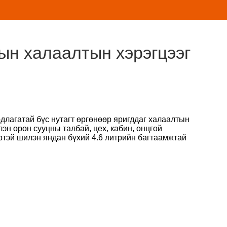
ын халаалтын хэрэгцээг
длагатай бүс нутагт өргөнөөр яригддаг халаалтын
эн орон сууцны талбай, цех, кабин, онцгой
ртэй шилэн яндан бүхий 4.6 литрийн багтаамжтай