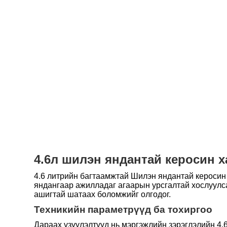
4.6л шилэн яндантай керосин х
4.6 литрийн багтаамжтай Шилэн яндантай керосин 
яндангаар ажилладаг агаарын урсгалтай хослуулса
ашигтай шатаах боломжийг олгодог.
Техникийн параметрүүд ба тохиргоо
Дараах үзүүлэлтүүд нь мэргэжлийн зэрэглэлийн 4.