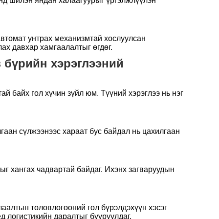
чинд шилэн яндан халаагуурыг үргэлжлүүлэн
 автомат унтрах механизмтай хослуулсан
ах давхар хамгаалалтыг өгдөг.
з бүрийн хэрэглээний
й байх гол хүчин зүйл юм. Түүний хэрэглээ нь нэг
лгаан сүлжээнээс хараат бус байдал нь цахилгаан
ныг хангах чадвартай байдаг. Ихэнх загваруудын
алаалтын төлөвлөгөөний гол бүрэлдэхүүн хэсэг
д логистикийн даралтыг бууруулдаг.