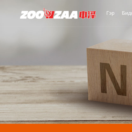
Гэр
Бид