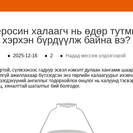
еросин халаагч нь өдөр тутм
хэрхэн бүрдүүлж байна вэ?
●
2025-12-16
●
2
●
Надад мессеж үлдээгээрэй
ртой, сүлжээнээс гадуур эсвэл нэмэлт дулаан хангамж шаар
гүй ажиллахаар бүтээгдсэн энэ төрлийн халаагуурыг ихэвчл
ээгдэхүүний ангиллыг тодорхойлох онцлог нь халуунд тэсвэ
ц, хяналттай шаталтыг бий болгодог.