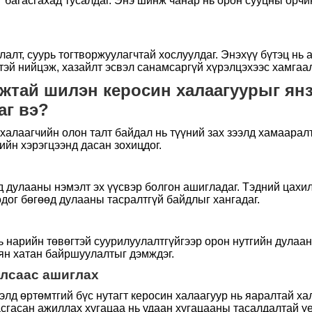
аг багасгахад тусалдаг. Энэ шинж чанар нь орон сууцны ор
алт, суурь тогтворжуулагчтай хослуулдаг. Энэхүү бүтэц нь
эй нийцэж, хазайлт эсвэл санамсаргүй хүрэлцэхээс хамгаал
мжтай шилэн керосин халаагуурыг ян
аг вэ?
алаагчийн олон талт байдал нь түүний зах зээлд хамааралта
ийн хэрэгцээнд дасан зохицдог.
д дулааны нэмэлт эх үүсвэр болгон ашигладаг. Тэдний цахи
дог бөгөөд дулааны тасралтгүй байдлыг хангадаг.
нь нарийн төвөгтэй суурилуулалтгүйгээр орон нутгийн дулаа
ян хатан байршуулалтыг дэмждэг.
алсаас ашиглах
рэлд өртөмтгий бүс нутагт керосин халаагуур нь яаралтай х
асгасан ажиллах хугацаа нь удаан хугацааны тасалдалтай үе