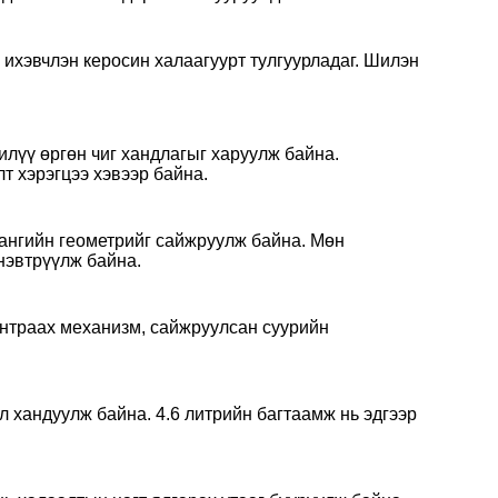
л ихэвчлэн керосин халаагуурт тулгуурладаг. Шилэн
илүү өргөн чиг хандлагыг харуулж байна.
т хэрэгцээ хэвээр байна.
ангийн геометрийг сайжруулж байна. Мөн
нэвтрүүлж байна.
унтраах механизм, сайжруулсан суурийн
л хандуулж байна. 4.6 литрийн багтаамж нь эдгээр