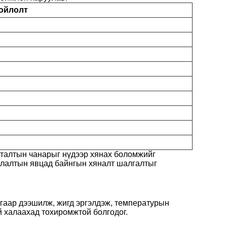
ойлолт
аталтын чанарыг нүдээр хянах боломжийг
иглалтын явцад байнгын хяналт шалгалтыг
агаар дээшилж, жигд эргэлдэж, температурын
й халаахад тохиромжтой болгодог.