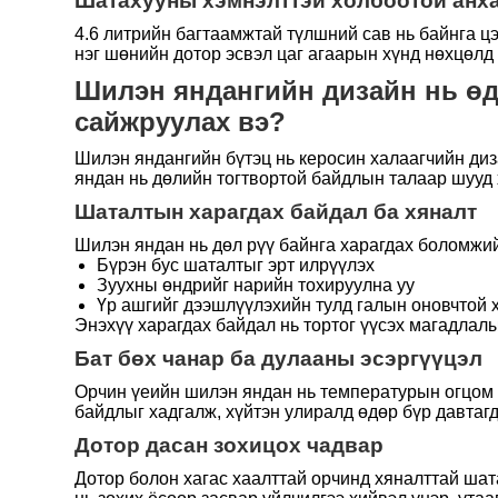
Шатахууны хэмнэлттэй холбоотой анха
4.6 литрийн багтаамжтай түлшний сав нь байнга ц
нэг шөнийн дотор эсвэл цаг агаарын хүнд нөхцөлд
Шилэн яндангийн дизайн нь өд
сайжруулах вэ?
Шилэн яндангийн бүтэц нь керосин халаагчийн ди
яндан нь дөлийн тогтвортой байдлын талаар шууд х
Шаталтын харагдах байдал ба хяналт
Шилэн яндан нь дөл рүү байнга харагдах боломжий
Бүрэн бус шаталтыг эрт илрүүлэх
Зуухны өндрийг нарийн тохируулна уу
Үр ашгийг дээшлүүлэхийн тулд галын оновчтой 
Энэхүү харагдах байдал нь тортог үүсэх магадлалы
Бат бөх чанар ба дулааны эсэргүүцэл
Орчин үеийн шилэн яндан нь температурын огцом ө
байдлыг хадгалж, хүйтэн улиралд өдөр бүр давтаг
Дотор дасан зохицох чадвар
Дотор болон хагас хаалттай орчинд хяналттай ша