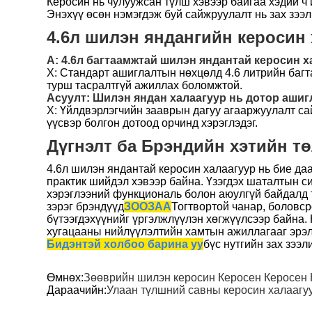
Керосин нь чулуужсан түлш хэвээр байгаа хэдий ч 
Энэхүү өсөн нэмэгдэж буй сайжруулалт нь зах зээ
4.6л шилэн яндангийн керосин 
А: 4.6л багтаамжтай шилэн яндантай керосин х
Х: Стандарт ашиглалтын нөхцөлд 4.6 литрийн баг
турш тасралтгүй ажиллах боломжтой.
Асуулт: Шилэн яндан халаагуур нь дотор аши
Х: Үйлдвэрлэгчийн зааврын дагуу агааржуулалт са
үүсвэр болгон дотоод орчинд хэрэглэдэг.
Дүгнэлт ба Брэндийн хэтийн т
4.6л шилэн яндантай керосин халаагуур нь бие даа
практик шийдэл хэвээр байна. Үзэгдэх шаталтын с
хэрэглээний функциональ болон аюулгүй байдалд т
зэрэг брэндүүд
ЗООЗАА
Тогтвортой чанар, боловср
бүтээгдэхүүнийг үргэлжлүүлэн хөгжүүлсээр байна.
хугацааны нийлүүлэлтийн хамтын ажиллагааг эрэл
Бидэнтэй холбоо барина уу
бүс нутгийн зах зээ
Өмнөх:
Зөөврийн шилэн керосин Керосен Керосен К
Дараачийн:
Улаан түлшний савны керосин халаагуу