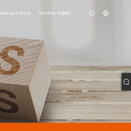
влагаа илгээх
Холбоо барих