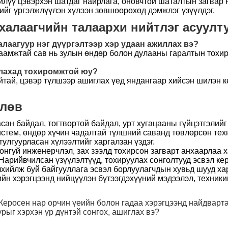
илүү цэвэрхэн шатдаг найрлага, оновчтой шаталтын загвар 
лийг үргэлжлүүлэн хүлээн зөвшөөрөхөд дэмжлэг үзүүлдэг.
халаагчийн талаархи нийтлэг асуулт
алаагуур нэг дүүргэлтээр хэр удаан ажиллах вэ?
таамжтай сав нь зулын өндөр болон дулааны гаралтын тохи
глахад тохиромжтой юу?
йтай, цэвэр түлшээр ашиглах үед яндангаар хийсэн шилэн 
өлөв
сан байдал, тогтвортой байдал, урт хугацааны гүйцэтгэлий
истем, өндөр хүчин чадалтай түлшний саванд төвлөрсөн техн
улгуурласан хүлээлтийг харгалзан үздэг.
онгуй инженерчлэл, зах зээлд тохирсон загварт анхаарлаа
 Нарийвчилсан үзүүлэлтүүд, тохируулах сонголтууд эсвэл к
хийлж буй байгууллага эсвэл борлуулагчдын хувьд шууд ха
лийн хэрэгцээнд нийцүүлэн бүтээгдэхүүний мэдээлэл, техник
еросен нар орчин үеийн болон гадаа хэрэгцээнд найдварта
рыг хэрхэн үр дүнтэй сонгох, ашиглах вэ?