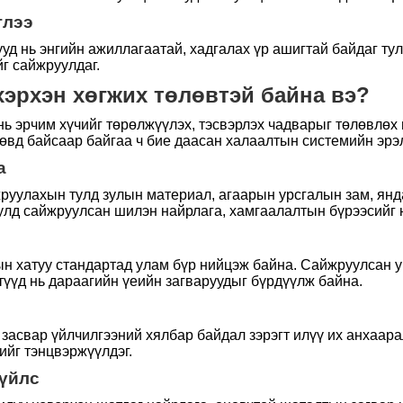
глээ
ууд нь энгийн ажиллагаатай, хадгалах үр ашигтай байдаг ту
г сайжруулдаг.
хэрхэн хөгжих төлөвтэй байна вэ?
ь эрчим хүчийг төрөлжүүлэх, тэсвэрлэх чадварыг төлөвлөх 
вд байсаар байгаа ч бие даасан халаалтын системийн эрэл
а
руулахын тулд зулын материал, агаарын урсгалын зам, янд
улд сайжруулсан шилэн найрлага, хамгаалалтын бүрээсийг 
ын хатуу стандартад улам бүр нийцэж байна. Сайжруулсан 
түүд нь дараагийн үеийн загваруудыг бүрдүүлж байна.
засвар үйлчилгээний хялбар байдал зэрэгт илүү их анхаара
ийг тэнцвэржүүлдэг.
зүйлс