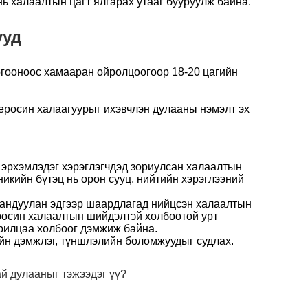
нь халаалтын цагт ялгарах утааг бууруулж байна.
ууд
ргооноос хамааран ойролцоогоор 18-20 цагийн
керосин халаагуурыг ихэвчлэн дулааны нэмэлт эх
г эрхэмлэдэг хэрэглэгчдэд зориулсан халаалтын
икийн бүтэц нь орон сууц, нийтийн хэрэглээний
 хандуулан эдгээр шаардлагад нийцсэн халаалтын
еросин халаалтын шийдэлтэй холбоотой урт
рилцаа холбоог дэмжиж байна.
ийн дэмжлэг, түншлэлийн боломжуудыг судлах.
й дулааныг тэжээдэг үү?