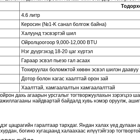
Тодорх
4.6 литр
Керосин (№1-K санал болгож байна)
Халуунд тэсвэртэй шил
Ойролцоогоор 9,000-12,000 BTU
Нэг дүүргэхэд 18-20 цаг хүртэл
Гараар эсвэл пьезо гал асаах
Тохируулах боломжтой хөвөн эсвэл шилэн даавуу
Дотор болон хагас хаалттай орон зай
Хаалттай, хамгаалалтын хамгаалалттай
 тойрон дахь агаарын урсгалыг тогтворжуулахын зэрэгцээ ш
йл ажиллагааны найдвартай байдалд хувь нэмэр оруулж, аш
дэг цацрагийн гаралтаар тархдаг. Яндан халах үед дулаан 
 хурдан, богино хугацаанд халаахаас илүүтэйгээр тогтворто