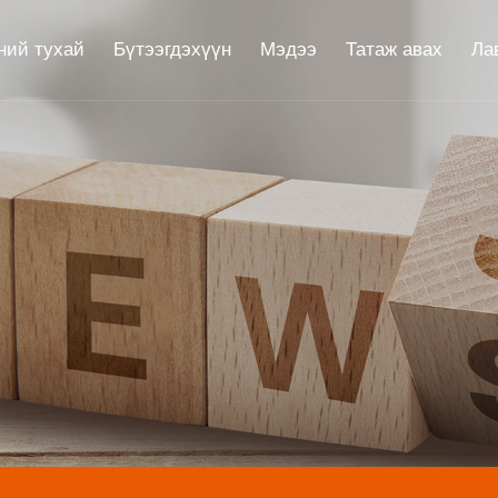
ний тухай
Бүтээгдэхүүн
Мэдээ
Татаж авах
Ла